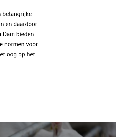
 belangrijke
en en daardoor
an Dam bieden
de normen voor
het oog op het