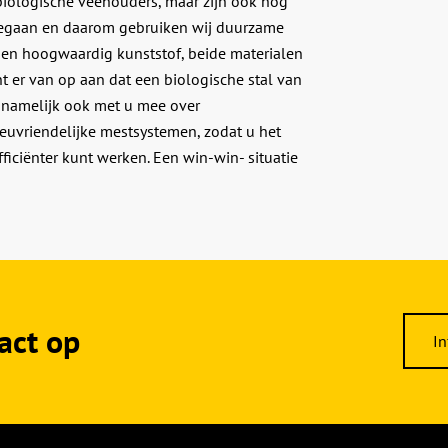
 biologische veehouders, maar zijn ook nog
meegaan en daarom gebruiken wij duurzame
 en hoogwaardig kunststof, beide materialen
t er van op aan dat een biologische stal van
n namelijk ook met u mee over
euvriendelijke mestsystemen, zodat u het
ficiënter kunt werken. Een win-win- situatie
act op
In