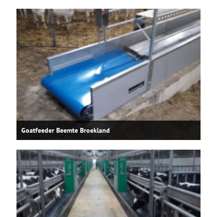
Goatfeeder Beemte Broekland