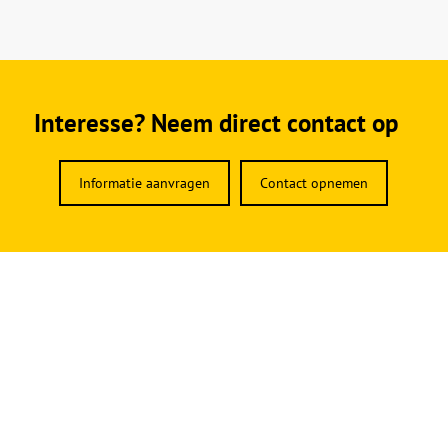
Interesse? Neem direct contact op
Informatie aanvragen
Contact opnemen
Contactgevens
Rijk van Dam Stalinrichting
Kruisbeekweg 13a
6741 NE Lunteren