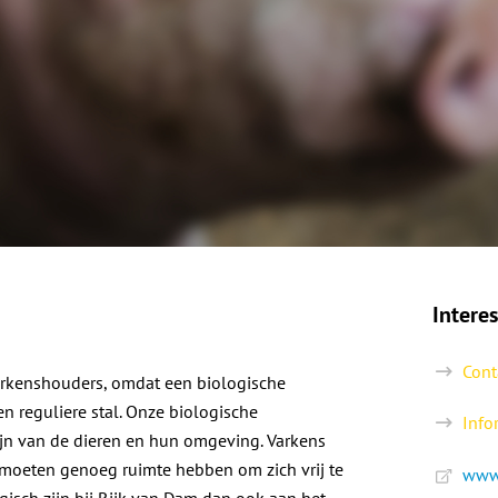
Intere
Cont
arkenshouders, omdat een biologische
n reguliere stal. Onze biologische
Info
jn van de dieren en hun omgeving. Varkens
moeten genoeg ruimte hebben om zich vrij te
www.
isch zijn bij Rijk van Dam dan ook aan het