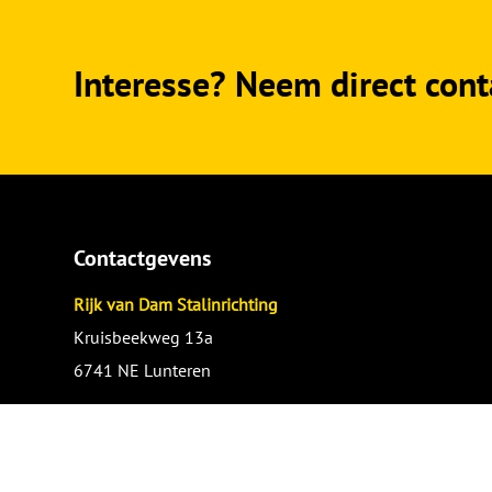
Interesse? Neem direct cont
Contactgevens
Rijk van Dam Stalinrichting
Kruisbeekweg 13a
6741 NE Lunteren
0318-573726
info@rijkvandamstalinrichting.nl