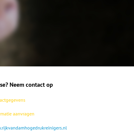
sse? Neem contact op
actgegevens
rmatie aanvragen
rijkvandamhogedrukreinigers.nl