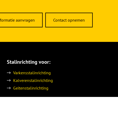
formatie aanvragen
Contact opnemen
Stalinrichting voor:
Varkensstalinrichting
Kalverenstalinrichting
Geitenstalinrichting
Pluimveestalinrichting
Biologische stallen