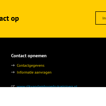
act op
In
Contact opnemen
Contactgegevens
Informatie aanvragen
www.rijkvandamhogedrukreinigers.nl
www.daminstall.nl