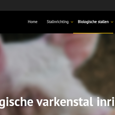
Home
Stalinrichting
Biologische stallen
gische varkenstal inr