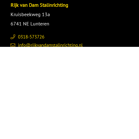
Rijk van Dam Stalinrichting
Kruisbeekweg 13a
6741 NE Lunteren
0318-573726
info@rijkvandamstalinrichting.nl
Contact opnemen
Contactgegevens
Informatie aanvragen
www.rijkvandamhogedrukreinigers.nl
www.daminstall.nl
Stalinrichting voor:
Varkensstalinrichting
Kalverenstalinrichting