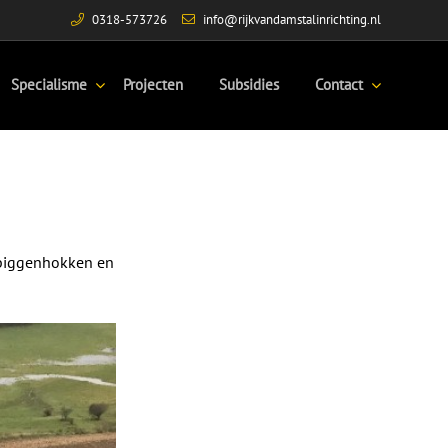
0318-573726
info@rijkvandamstalinrichting.nl
Specialisme
Projecten
Subsidies
Contact
 biggenhokken en