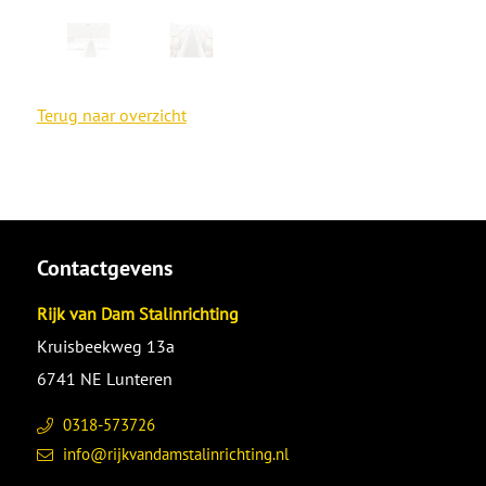
Terug naar overzicht
Contactgevens
Rijk van Dam Stalinrichting
Kruisbeekweg 13a
6741 NE Lunteren
0318-573726
info@rijkvandamstalinrichting.nl